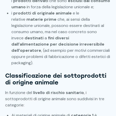
i
prodotti derivati
che sono
esclusi dal consumo
umano
in forza della legislazione unionale e;
i
prodotti di originale animale
e le
relative
materie prime
che, ai sensi della
legislazione unionale, possono essere destinati al
consumo umano, ma nel caso concreto sono
invece
destinati
a
fini diversi
dall’alimentazione
per decisione irreversibile
dell’operatore
, (ad esempio per motivi commerciali
oppure problemi di fabbricazione o difetti estetici di
packaging).
Classificazione dei sottoprodotti
di origine animale
In funzione del
livello di rischio sanitario
, i
sottoprodotti di origine animale sono suddivisi in tre
categorie:
Ai materiali di origine animale di
categoria 1
è