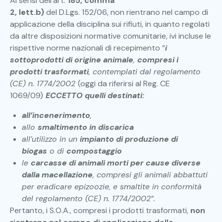
Ai sensi dell’art.
185, comma
2, lett.b)
del D.Lgs. 152/06, non rientrano nel campo di
applicazione della disciplina sui rifiuti, in quanto regolati
da altre disposizioni normative comunitarie, ivi incluse le
rispettive norme nazionali di recepimento “
i
sottoprodotti di origine animale
,
compresi i
prodotti trasformati
, contemplati dal regolamento
(CE) n. 1774/2002
(oggi da riferirsi al Reg. CE
1069/09)
ECCETTO quelli destinati:
all’incenerimento
,
allo
smaltimento in discarica
all’utilizzo in un
impianto di produzione di
biogas
o di
compostaggio
le
carcasse di animali morti per cause diverse
dalla macellazione
, compresi gli animali abbattuti
per eradicare epizoozie, e smaltite in conformità
del regolamento (CE) n. 1774/2002”.
Pertanto, i S.O.A., compresi i prodotti trasformati,
non