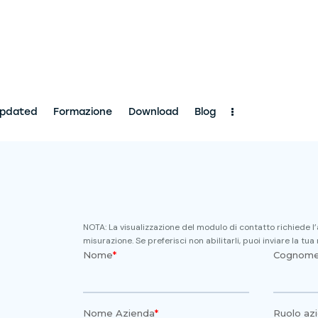
Updated
Formazione
Download
Blog
t Us
Consulenza
Stay Updated
Formazione
Downloa
NOTA: La visualizzazione del modulo di contatto richiede l
misurazione. Se preferisci non abilitarli, puoi inviare la tua