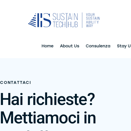
Home
About Us
Consulenza
Stay 
Home
Abou
CONTATTACI
Hai richieste?
Mettiamoci in