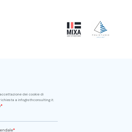
d
Blog
Lavora con noi
’accettazione dei cookie di
 richiesta a info@sthconsulting.it.